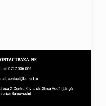
ONTACTEAZA-NE
obil: 0727 006 006
mail: contact@bel-art.ro
dresa 2: Centrul Civic, str. Ghica Vodă (Lângă
iserica Barnovschi)