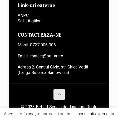
Link-uri externe
ANPC
Sol. Litigiilor
CONTACTEAZA-NE
Mobil: 0727 006 006
Email: contact@bel-art.ro
Adresa 2: Centrul Civic, str. Ghica Vodă
(Lângă Biserica Barnovschi)
© 2023 Bel-art Scoala de dans Iasi. Toate
drepturile rezervare autorului.
Acest site folosește cookie-uri pentru a imbunatati experienta