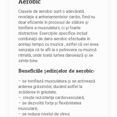
Aerobic
Clasele de aerobic sunt o adevărată
revelaţie a antrenamentelor cardio, fiind nu
doar eficiente în procesul de slăbire şi
tonifiere a musculaturii, ci şi foarte
distractive. Exerciţiile specifice includ
combinaţii de dans aerobic efectuate în
acelaşi tempo cu muzica , astfel că vei avea
senzaţia că te afli la o petrecere cu muzică
ritmată, unde toată lumea dansează şi se
simte bine.
Beneficiile şedinţelor de aerobic:
– se tonifiază musculatura şi se activează
arderea grăsimilor, ducând astfel la
scăderea în greutate;
– creşte rezistenţa cardiovasculară;
– se dezvoltă forţa şi flexibilitatea
musculară;
– se reduce nivelul de stres;