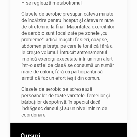
– se reglează metabolismul.
Clasele de aerobic presupun câteva minute
de încălzire pentru început şi câteva minute
de stretching la final. Majoritatea exerciţiilor
de aerobic sunt focalizate pe zonele „cu
probleme”, adică muşchi fesieri, coapse,
abdomen şi braţe, pe care le tonifică fără a
le creşte volumul. Întrucât antrenamentul
implică exerciţii executate într-un ritm alert,
într-o astfel de clasă se consumă un număr
mare de calorii, fără ca participanţii să
simtă că fac un efort ieşit din comun.
Clasele de aerobic se adresează
persoanelor de toate vârstele, femeilor şi
bărbaţilor deopotrivă, în special dacă
îndrăgesc dansul şi au un nivel minim de
coordonare.
Cursuri