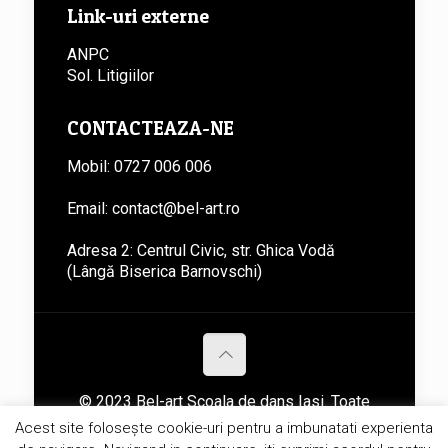
Link-uri externe
ANPC
Sol. Litigiilor
CONTACTEAZA-NE
Mobil: 0727 006 006
Email: contact@bel-art.ro
Adresa 2: Centrul Civic, str. Ghica Vodă
(Lângă Biserica Barnovschi)
© 2023 Bel-art Scoala de dans Iasi. Toate
drepturile rezervare autorului.
Acest site folosește cookie-uri pentru a imbunatati experienta