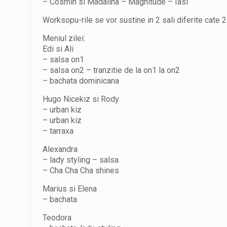
– Cosmin si Madalina – Magnitude – Iasi
Worksopu-rile se vor sustine in 2 sali diferite cate 
Meniul zilei:
Edi si Ali
– salsa on1
– salsa on2 – tranzitie de la on1 la on2
– bachata dominicana
Hugo Nicekiz si Rody
– urban kiz
– urban kiz
– tarraxa
Alexandra
– lady styling – salsa
– Cha Cha Cha shines
Marius si Elena
– bachata
Teodora