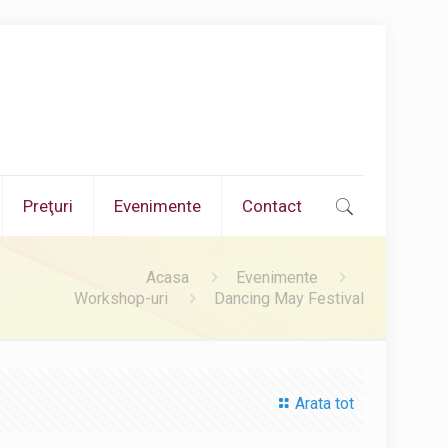
Preţuri
Evenimente
Contact
Acasa
Evenimente
Workshop-uri
Dancing May Festival
Arata tot