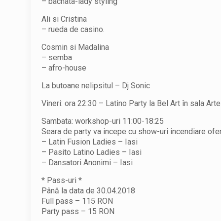
– bachata-lady styling
Ali si Cristina
– rueda de casino.
Cosmin si Madalina
– semba
– afro-house
La butoane nelipsitul – Dj Sonic
Vineri: ora 22:30 – Latino Party la Bel Art în sala Arte
Sambata: workshop-uri 11:00-18:25
Seara de party va incepe cu show-uri incendiare ofer
– Latin Fusion Ladies – Iasi
– Pasito Latino Ladies – Iasi
– Dansatori Anonimi – Iasi
* Pass-uri *
Până la data de 30.04.2018
Full pass – 115 RON
Party pass – 15 RON