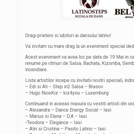
Dragi prieteni si iubitori ai dansului latino!
Va invitam cu mare drag la un eveniment special dedicat
Acest eveniment va avea loc pe data de 19 Mai in cadr
renume pe ritmuri de Salsa, Bachata, Kizomba, Semb
incendiare.
Lista artistilor incepe cu invitatii nostri speciali, indra
– Edi si Ali – Step in2 Salsa – Brasov
– Hugo NiceKiz – kiz4you – Luxemburg
Cont
inuand in aceeas masura cu vestiti artisti din or
– Alexandra – Dance Energy Social – Iasi
– Marius si Elena – D.A – Iasi
-Teodora – Elegance – Iasi
– Alin si Cristina – Pasito Latino – Iasi